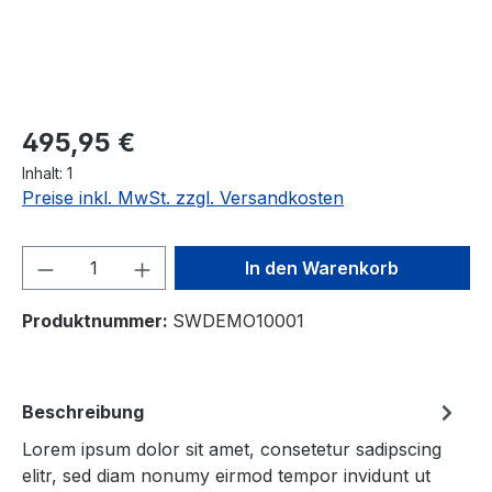
Regulärer Preis:
495,95 €
Inhalt:
1
Preise inkl. MwSt. zzgl. Versandkosten
Produkt Anzahl: Gib den gewünschten We
In den Warenkorb
Produktnummer:
SWDEMO10001
Beschreibung
Lorem ipsum dolor sit amet, consetetur sadipscing
elitr, sed diam nonumy eirmod tempor invidunt ut