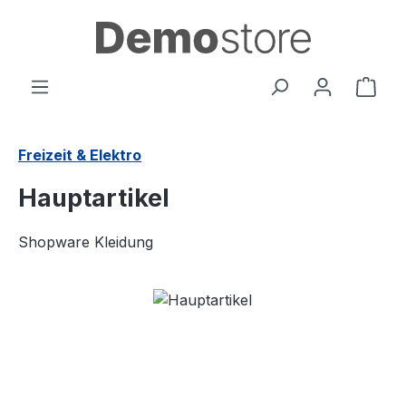
Zum Hauptinhalt springen
Ware
Freizeit & Elektro
Hauptartikel
Shopware Kleidung
Bildergalerie überspringen