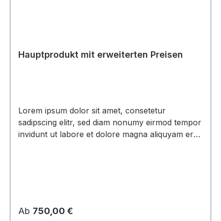
Hauptprodukt mit erweiterten Preisen
Lorem ipsum dolor sit amet, consetetur
sadipscing elitr, sed diam nonumy eirmod tempor
invidunt ut labore et dolore magna aliquyam erat,
sed diam voluptua. At vero eos et accusam et
justo duo dolores et ea rebum. Stet clita kasd
gubergren, no sea takimata sanctus est Lorem
ipsum dolor sit amet. Lorem ipsum dolor sit amet,
consetetur sadipscing elitr, sed diam nonumy
eirmod tempor invidunt ut labore et dolore
Regulärer Preis:
Ab
750,00 €
magna aliquyam erat, sed diam voluptua. At vero